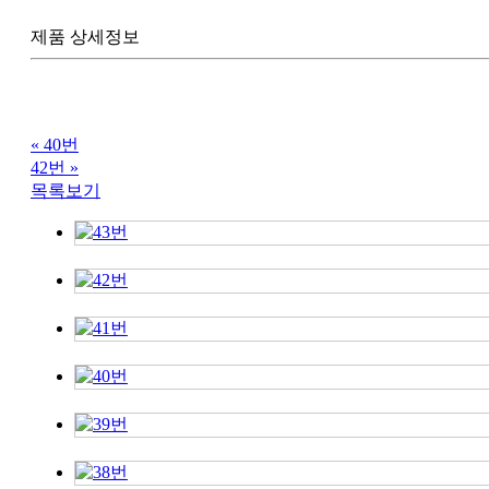
제품 상세정보
«
40번
42번
»
목록보기