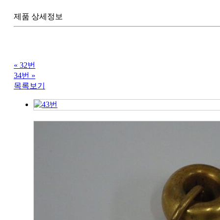
제품 상세정보
«
32번
34번
»
목록보기