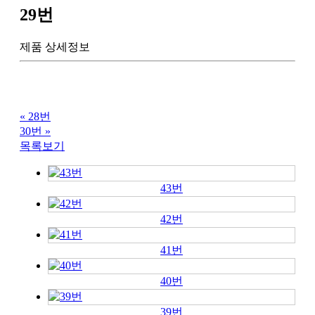
29번
제품 상세정보
«
28번
30번
»
목록보기
43번
42번
41번
40번
39번