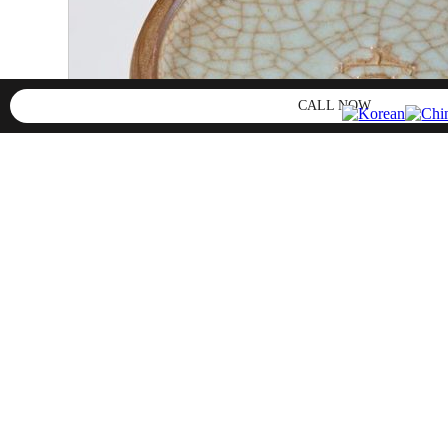
CALL NOW
24번
1
2
»