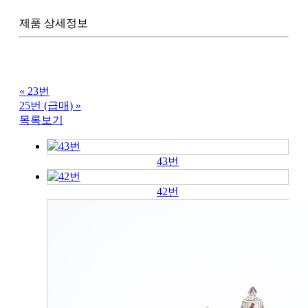
제품 상세정보
«
23번
25번 (급매)
»
목록보기
43번
42번