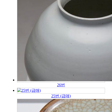
26번
25번 (급매)