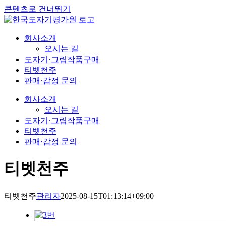
콘텐츠로 건너뛰기
회사소개
오시는 길
도자기·그림작품구매
티벳천주
판매·감정 문의
회사소개
오시는 길
도자기·그림작품구매
티벳천주
판매·감정 문의
티벳천주
티벳천주
관리자
2025-08-15T01:13:14+09:00