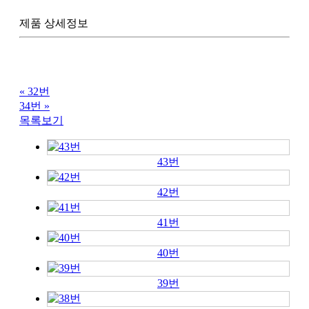
제품 상세정보
«
32번
34번
»
목록보기
43번
42번
41번
40번
39번